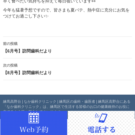
早く食べたい気持ちを抑えて毎日覗いています👀
今年も猛暑予想ですので、皆さまも夏バテ、熱中症に充分にお気を
つけてお過ごし下さい✨
投
前の投稿
稿
【6月号】訪問歯科だより
ナ
次の投稿
【8月号】訪問歯科だより
ビ
ゲ
ー
練馬高野台 | なか歯科クリニック | 練馬区の歯科・歯医者 | 練馬区高野台にある
「なか歯科クリニック」は、練馬区で生活する皆様のお口の健康維持のお役に
シ
立てるよう日々努力してまいります。
ョ