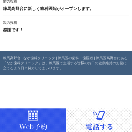
前の投稿
稿
練馬高野台に新しく歯科医院がオープンします。
ナ
次の投稿
感謝です！
ビ
ゲ
ー
練馬高野台 | なか歯科クリニック | 練馬区の歯科・歯医者 | 練馬区高野台にある
「なか歯科クリニック」は、練馬区で生活する皆様のお口の健康維持のお役に
シ
立てるよう日々努力してまいります。
ョ
ン