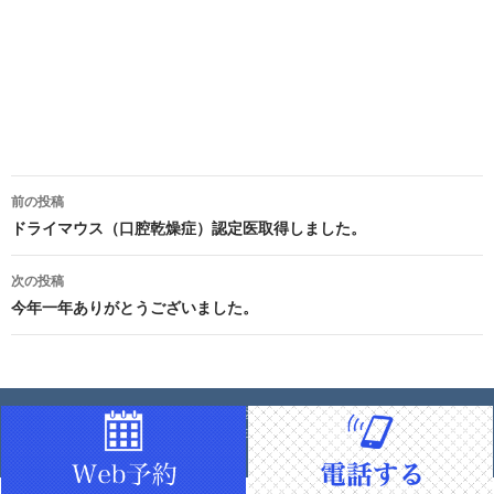
投
前の投稿
稿
ドライマウス（口腔乾燥症）認定医取得しました。
ナ
次の投稿
今年一年ありがとうございました。
ビ
ゲ
ー
練馬高野台 | なか歯科クリニック | 練馬区の歯科・歯医者 | 練馬区高野台にある
「なか歯科クリニック」は、練馬区で生活する皆様のお口の健康維持のお役に
シ
立てるよう日々努力してまいります。