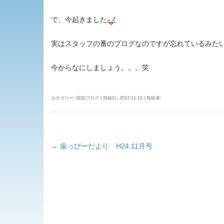
で、今起きました
実はスタッフの番のブログなのですが忘れているみた
今からなにしましょう。。。笑
カテゴリー:
医院ブログ
| 投稿日:
2012-11-15
|
投稿者:
←
歯っぴーだより H24.11月号
投
稿
ナ
ビ
ゲ
ー