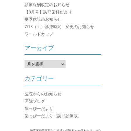
診療報酬改定のお知らせ
【8月号】訪問歯科だより
夏季休診のお知らせ
7/18（土）診療時間 変更のお知らせ
ワールドカップ
アーカイブ
ア
ー
カ
カテゴリー
イ
ブ
医院からのお知らせ
医院ブログ
歯っぴーだより
歯っぴーだより（訪問診療版）
練馬区練馬高野台の歯科・歯医者 なか歯科クリニック