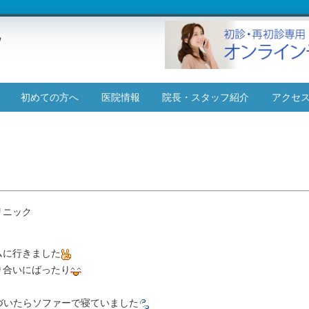
コ
初めての方へ
医院情報
院長・スタッフ紹介
アクセ
ン
テ
施設基準について
ン
ツ
へ
ス
キ
ッ
リニック
プ
ムに行きました
り合いにばったり
づいたらソファーで寝ていました