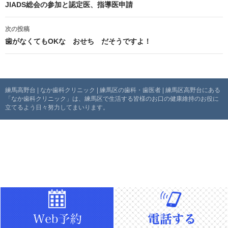
稿
JIADS総会の参加と認定医、指導医申請
ナ
次の投稿
歯がなくてもOKな おせち だそうですよ！
ビ
ゲ
ー
練馬高野台 | なか歯科クリニック | 練馬区の歯科・歯医者 | 練馬区高野台にある
「なか歯科クリニック」は、練馬区で生活する皆様のお口の健康維持のお役に
シ
立てるよう日々努力してまいります。
ョ
ン