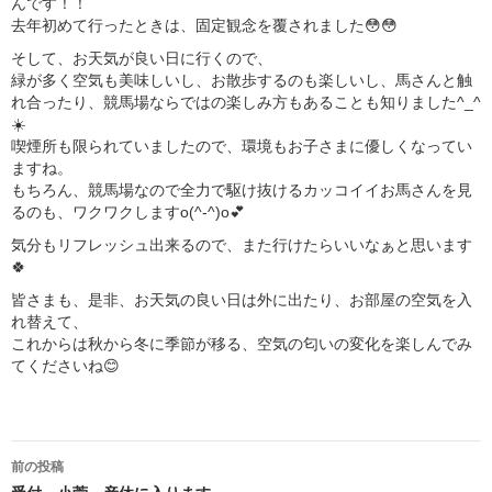
んです！！
去年初めて行ったときは、固定観念を覆されました😳😳
そして、お天気が良い日に行くので、
緑が多く空気も美味しいし、お散歩するのも楽しいし、馬さんと触
れ合ったり、競馬場ならではの楽しみ方もあることも知りました^_^
☀️
喫煙所も限られていましたので、環境もお子さまに優しくなってい
ますね。
もちろん、競馬場なので全力で駆け抜けるカッコイイお馬さんを見
るのも、ワクワクしますo(^-^)o💕
気分もリフレッシュ出来るので、また行けたらいいなぁと思います
🍀
皆さまも、是非、お天気の良い日は外に出たり、お部屋の空気を入
れ替えて、
これからは秋から冬に季節が移る、空気の匂いの変化を楽しんでみ
てくださいね😊
投
前の投稿