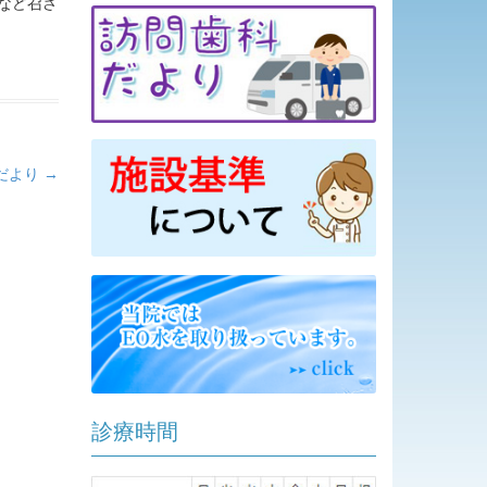
など召さ
だより
→
診療時間