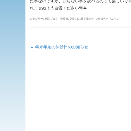
た事なのですが、知らない事を調べるのって楽しいです
れませぬよう自愛ください🎅🎄
カテゴリー:
医院ブログ
| 投稿日:
2024-11-28
|
投稿者:
なか歯科クリニック
←
年末年始の休診日のお知らせ
投
稿
ナ
ビ
ゲ
ー
シ
ョ
ン