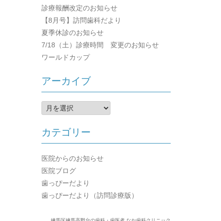
診療報酬改定のお知らせ
【8月号】訪問歯科だより
夏季休診のお知らせ
7/18（土）診療時間 変更のお知らせ
ワールドカップ
アーカイブ
ア
ー
カ
カテゴリー
イ
ブ
医院からのお知らせ
医院ブログ
歯っぴーだより
歯っぴーだより（訪問診療版）
練馬区練馬高野台の歯科・歯医者 なか歯科クリニック