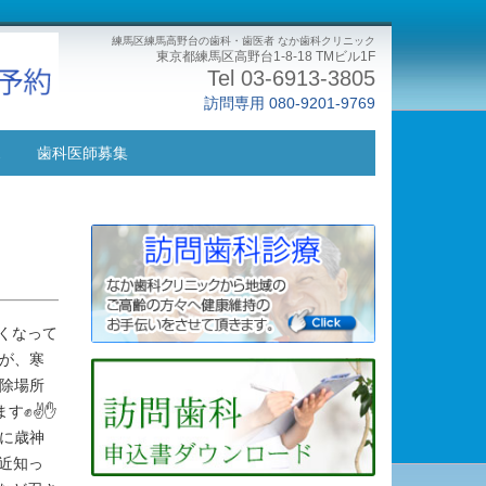
練馬区練馬高野台の歯科・歯医者 なか歯科クリニック
東京都練馬区高野台1-8-18 TMビル1F
Tel 03-6913-3805
訪問専用 080-9201-9769
ス
歯科医師募集
早くなって
すが、寒
掃除場所
✊✌️✋
年に歳神
近知っ