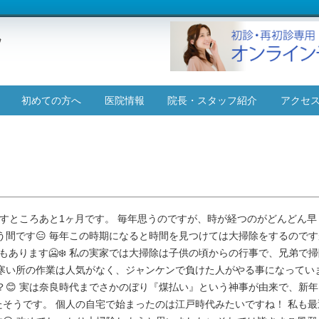
コ
初めての方へ
医院情報
院長・スタッフ紹介
アクセ
ン
テ
施設基準について
ン
ツ
へ
ス
キ
ッ
残すところあと1ヶ月です。 毎年思うのですが、時が経つのがどんどん
プ
う間です😑 毎年この時期になると時間を見つけては大掃除をするので
あります🥶❄️ 私の実家では大掃除は子供の頃からの行事で、兄弟で
寒い所の作業は人気がなく、ジャンケンで負けた人がやる事になっています
？😊 実は奈良時代までさかのぼり『煤払い』という神事が由来で、新
そうです。 個人の自宅で始まったのは江戸時代みたいですね！ 私も最