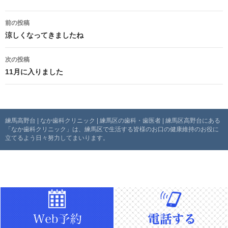
投
前の投稿
稿
涼しくなってきましたね
ナ
次の投稿
11月に入りました
ビ
ゲ
ー
練馬高野台 | なか歯科クリニック | 練馬区の歯科・歯医者 | 練馬区高野台にある
「なか歯科クリニック」は、練馬区で生活する皆様のお口の健康維持のお役に
シ
立てるよう日々努力してまいります。
ョ
ン