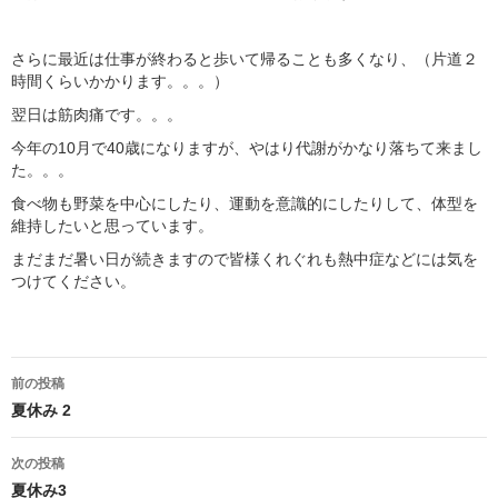
さらに最近は仕事が終わると歩いて帰ることも多くなり、（片道２
時間くらいかかります。。。）
翌日は筋肉痛です。。。
今年の10月で40歳になりますが、やはり代謝がかなり落ちて来まし
た。。。
食べ物も野菜を中心にしたり、運動を意識的にしたりして、体型を
維持したいと思っています。
まだまだ暑い日が続きますので皆様くれぐれも熱中症などには気を
つけてください。
投
前の投稿
稿
夏休み 2
ナ
次の投稿
夏休み3