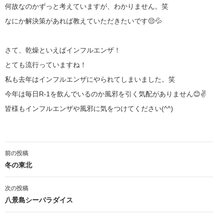
何故なのかずっと考えていますが、わかりません。笑
なにか解決策があれば教えていただきたいです😔💦
さて、乾燥といえばインフルエンザ！
とても流行っていますね！
私も去年はインフルエンザにやられてしまいました。笑
今年は毎日R-1を飲んでいるのか風邪を引く気配がありません😊✌️
皆様もインフルエンザや風邪に気をつけてください(^^)
投
前の投稿
稿
冬の東北
ナ
次の投稿
八景島シーパラダイス
ビ