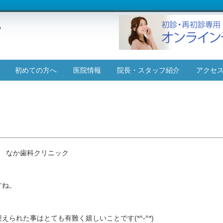
コ
初めての方へ
医院情報
院長・スタッフ紹介
アクセ
ン
テ
施設基準について
ン
ツ
へ
ス
キ
ッ
 なか歯科クリニック
プ
すね。
られた事はとても有難く嬉しいことです(*^-^*)