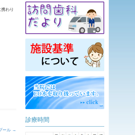
に携わり
診療時間
プール
→