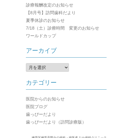
診療報酬改定のお知らせ
【8月号】訪問歯科だより
夏季休診のお知らせ
7/18（土）診療時間 変更のお知らせ
ワールドカップ
アーカイブ
ア
ー
カ
カテゴリー
イ
ブ
医院からのお知らせ
医院ブログ
歯っぴーだより
歯っぴーだより（訪問診療版）
練馬区練馬高野台の歯科・歯医者 なか歯科クリニック