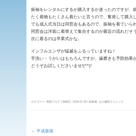
振袖をレンタルにするか購入するか迷ったのですが、
たく着物もたくさん着たいと言うので、奮発して購入
でも成人式当日は同窓会もあるので、振袖を着ていられた
同窓会は洋装に着替えて集合するのが最近の流れだそ
次に着るのは卒業式かな。
インフルエンザが猛威をふるっていますね！
手洗い・うがいはもちろんですが、歯磨きも予防効果
どうぞお試しくださいませ!(^^)!
カテゴリー:
医院ブログ
| 投稿日:
2019-01-26
|
投稿者:
なか歯科クリニック
←
平成最後