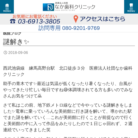
訪問専用 080-9201-9769
医院ブログ
謎解き✨
2018-09-06
西武池袋線 練馬高野台駅 北口徒歩３分 医療法人社団なか歯科
クリニック
助手の青木です✨最近は気温が低くなったり暑くなったり、台風が
やってきたり忙しい毎日ですね😅体調壊されてる方も多いのでみな
さんお気をつけて🙇
さて私はこの前、地下鉄メトロ線などで今やっている謎解きをしま
した✨電車に乗っていろんな美術館に行き謎を解いて、導かれた駅
でまた謎を解いていく…これが美術館に行くことが前提なので行く
と美術館の中に入って作品をみたりしたので１日じゃ回れず、２週
連続でいってきました笑