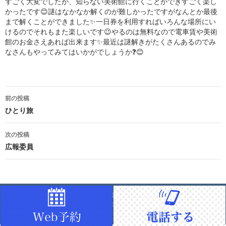
すごく大変でしたが、知らない美術館に行くことができすごく楽し
かったです😊謎はなかなか解くのが難しかったですがなんとか最後
まで解くことができました✨一日券を利用すればいろんな場所にい
けるのでそれもまた楽しいです😉やるのは無料なので電車賃や美術
館のお金さえあれば出来ます✨最近は謎解きがたくさんあるのでみ
なさんもやってみてはいかがでしょうか❓😊
投
前の投稿
稿
ひとり旅
ナ
次の投稿
広報委員
ビ
ゲ
ー
練馬高野台 | なか歯科クリニック | 練馬区の歯科・歯医者 | 練馬区高野台にある
「なか歯科クリニック」は、練馬区で生活する皆様のお口の健康維持のお役に
シ
立てるよう日々努力してまいります。