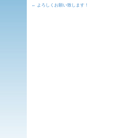
←
よろしくお願い致します！
投
稿
ナ
ビ
ゲ
ー
シ
ョ
ン