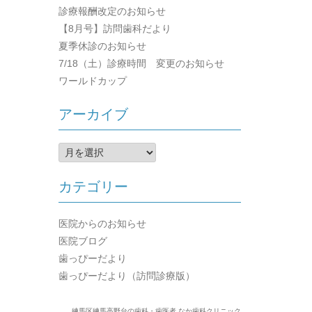
診療報酬改定のお知らせ
【8月号】訪問歯科だより
夏季休診のお知らせ
7/18（土）診療時間 変更のお知らせ
ワールドカップ
アーカイブ
ア
ー
カ
カテゴリー
イ
ブ
医院からのお知らせ
医院ブログ
歯っぴーだより
歯っぴーだより（訪問診療版）
練馬区練馬高野台の歯科・歯医者 なか歯科クリニック