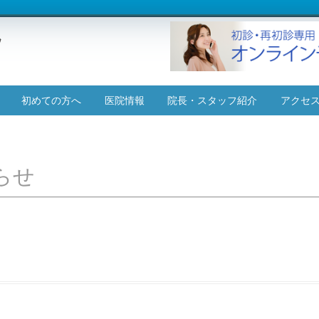
コ
初めての方へ
医院情報
院長・スタッフ紹介
アクセ
ン
テ
施設基準について
ン
ツ
へ
らせ
ス
キ
ッ
プ