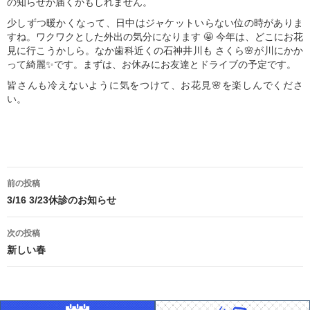
の知らせが届くかもしれません。
少しずつ暖かくなって、日中はジャケットいらない位の時がありま
すね。ワクワクとした外出の気分になります 🤩 今年は、どこにお花
見に行こうかしら。なか歯科近くの石神井川も さくら🌸が川にかか
って綺麗✨です。まずは、お休みにお友達とドライブの予定です。
皆さんも冷えないように気をつけて、お花見🌸を楽しんでくださ
い。
投
前の投稿
稿
3/16 3/23休診のお知らせ
ナ
次の投稿
新しい春
ビ
ゲ