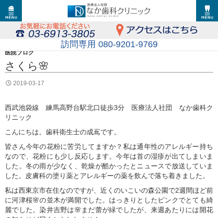
訪問専用 080-9201-9769
医院ブログ
さくら🌸
2019-03-17
西武池袋線 練馬高野台駅北口徒歩3分 医療法人社団 なか歯科ク
リニック
こんにちは。歯科衛生士の成嶌です。
皆さん今年の花粉に苦労してますか？私は通年性のアレルギー持ち
なので、花粉にも少し反応します。今年は首の湿疹が出てしまいま
した。冬の雨が少なく、乾燥が酷かったとニュースで放送していま
した。皮膚科の塗り薬とアレルギーの薬を飲んで落ち着きました。
私は西東京市在住なのですが、近くのいこいの森公園で2週間ほど前
に河津桜🌸の並木が満開でした。はっきりとしたピンクでとても綺
麗でした。染井吉野は🌸まだ蕾が緑でしたが、来週あたりには開花