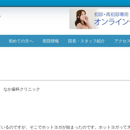
コ
初めての方へ
医院情報
院長・スタッフ紹介
アクセ
ン
テ
施設基準について
ン
ツ
へ
ス
キ
ッ
 なか歯科クリニック
プ
ているのですが、そこでホットヨガが始まったのです。ホットヨガって