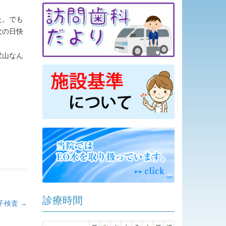
た。でも
次の日快
沢山なん
診療時間
子検査
→