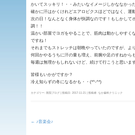
かいてスッキリ！・・みたいなイメージしかななかっ
確かに汗はかくけれどエアロビクスほどではなく、運
次の日！なんとなく身体が快調なのです！もしかして
調！！
温かい部屋でヨガをやることで、筋肉は動かしやすく
ですね！
それまでもストレッチは朝晩やっていたのですが、より体
何回かやるうちに汗の量も増え、前腕や足のすねからも汗
毎週は無理かもしれないけど、続けて行こうと思いま
皆様もいかがですか？
冷え知らずの冬になるかも・・(*^-^*)
カテゴリー:
医院ブログ
| 投稿日:
2017-11-21
|
投稿者:
なか歯科クリニック
←
♪音楽会♪
投
稿