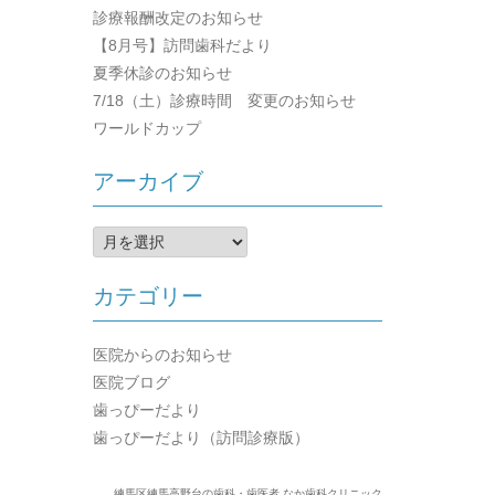
診療報酬改定のお知らせ
【8月号】訪問歯科だより
夏季休診のお知らせ
7/18（土）診療時間 変更のお知らせ
ワールドカップ
アーカイブ
ア
ー
カ
カテゴリー
イ
ブ
医院からのお知らせ
医院ブログ
歯っぴーだより
歯っぴーだより（訪問診療版）
練馬区練馬高野台の歯科・歯医者 なか歯科クリニック