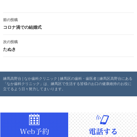
投
前の投稿
稿
コロナ渦での結婚式
ナ
次の投稿
たぬき
ビ
ゲ
ー
練馬高野台 | なか歯科クリニック | 練馬区の歯科・歯医者 | 練馬区高野台にある
「なか歯科クリニック」は、練馬区で生活する皆様のお口の健康維持のお役に
シ
立てるよう日々努力してまいります。
ョ
ン