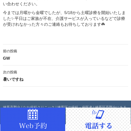
い合わせください。
今までは月曜から金曜でしたが、5/18から土曜診療を開始いたしま
した✨平日はご家族が不在、介護サービスが入っているなどで診療
が受けれなかった方々のご連絡もお待ちしております☘️
投
前の投稿
稿
GW
ナ
次の投稿
暑いですね
ビ
ゲ
ー
練馬高野台 | なか歯科クリニック | 練馬区の歯科・歯医者 | 練馬区高野台にある
「なか歯科クリニック」は、練馬区で生活する皆様のお口の健康維持のお役に
シ
立てるよう日々努力してまいります。
ョ