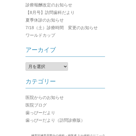
診療報酬改定のお知らせ
【8月号】訪問歯科だより
夏季休診のお知らせ
7/18（土）診療時間 変更のお知らせ
ワールドカップ
アーカイブ
ア
ー
カ
カテゴリー
イ
ブ
医院からのお知らせ
医院ブログ
歯っぴーだより
歯っぴーだより（訪問診療版）
練馬区練馬高野台の歯科・歯医者 なか歯科クリニック