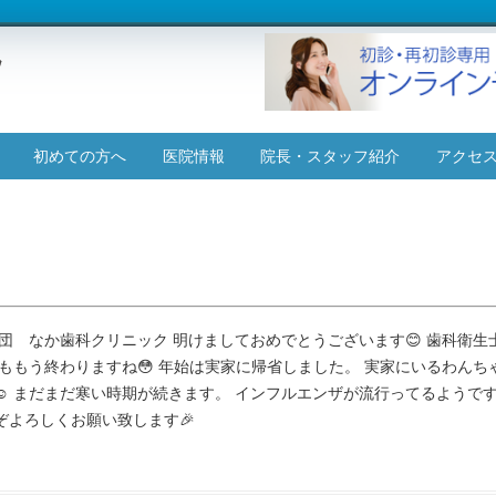
コ
初めての方へ
医院情報
院長・スタッフ紹介
アクセ
ン
テ
施設基準について
ン
ツ
へ
ス
キ
ッ
団 なか歯科クリニック 明けましておめでとうございます😊 歯科衛生
プ
ももう終わりますね😳 年始は実家に帰省しました。 実家にいるわんち
☺️ まだまだ寒い時期が続きます。 インフルエンザが流行ってるようです
ぞよろしくお願い致します🎉