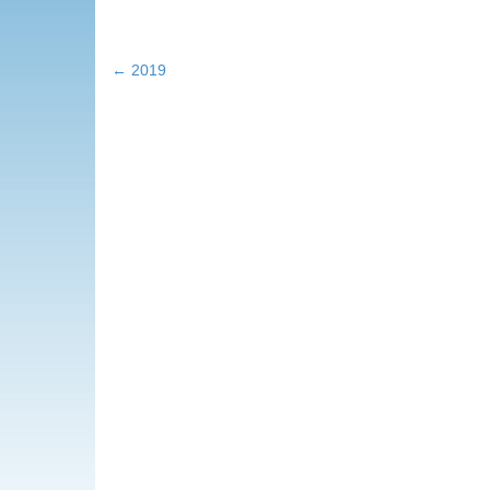
←
2019
投
稿
ナ
ビ
ゲ
ー
シ
ョ
ン