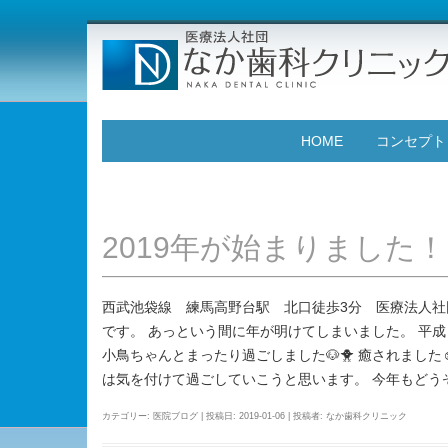
HOME
コンセプト
2019年が始まりました！
西武池袋線 練馬高野台駅 北口徒歩3分 医療法人社
です。 あっという間に年が明けてしまいました。 平成
小鳥ちゃんとまったり過ごしました🐶🐥 癒されました
は気を付けて過ごしていこうと思います。 今年もどう
カテゴリー:
医院ブログ
| 投稿日:
2019-01-06
|
投稿者:
なか歯科クリニック