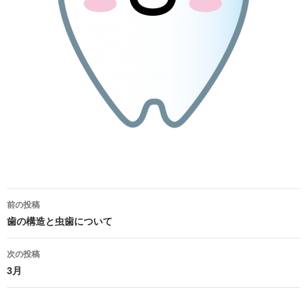
投
前の投稿
稿
歯の構造と虫歯について
ナ
次の投稿
3月
ビ