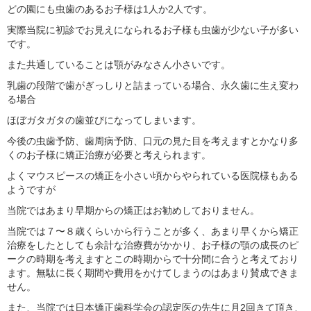
どの園にも虫歯のあるお子様は1人か2人です。
実際当院に初診でお見えになられるお子様も虫歯が少ない子が多い
です。
また共通していることは顎がみなさん小さいです。
乳歯の段階で歯がぎっしりと詰まっている場合、永久歯に生え変わ
る場合
ほぼガタガタの歯並びになってしまいます。
今後の虫歯予防、歯周病予防、口元の見た目を考えますとかなり多
くのお子様に矯正治療が必要と考えられます。
よくマウスピースの矯正を小さい頃からやられている医院様もある
ようですが
当院ではあまり早期からの矯正はお勧めしておりません。
当院では７〜８歳くらいから行うことが多く、あまり早くから矯正
治療をしたとしても余計な治療費がかかり、お子様の顎の成長のピ
ークの時期を考えますとこの時期からで十分間に合うと考えており
ます。無駄に長く期間や費用をかけてしまうのはあまり賛成できま
せん。
また、当院では日本矯正歯科学会の認定医の先生に月2回きて頂き、