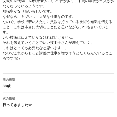
父親の世代50、60代か新人20、30代が多く、中間の年代がの人が少
なくなっているようです。
離職率かなり高いらしいです。
なぜなら、キツいし、大変な仕事なのです。
なので、学校で若い人たちに父親は持っている技術や知識を伝える
こと…これは本当に大切なことだと思いながらいつもきいていま
す。
いい技術は伝えていかなければいけません。
それを伝えていくことでいい技工士さんが増えていく。
これはとっても必要だなと思います、、
なのでこれからもっと講義の仕事を増やそうとたくらんでいるとこ
ろです(笑)
投
前の投稿
稿
88歳
ナ
次の投稿
行ってきました☆
ビ