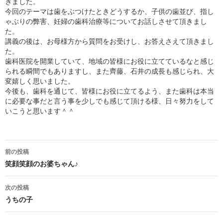
きました。
今回のテーマは歯をぶつけたときどうするか、子供の歯並び、指し
ゃぶりの弊害、妊婦の歯科治療等についてお話しさせて頂きまし
た。
講義の後は、お母様方から質問をお受けし、お答えさえて頂きまし
た。
歯科医院を開業していて、地域の皆様にお役に立てているなと感じ
られる瞬間でもありますし、また齊藤、石井の成長も感じられ、大
変嬉しく思いました。
今後も、歯科を通じて、皆様にお役に立てるよう、また歯科は本当
に必要な事だと言う事を少しでも感じて頂ける様、日々努力をして
いこうと思います＾＾
投
前の投稿
稿
笑顔笑顔のお婆ちゃん♪
ナ
次の投稿
うちの子
ビ