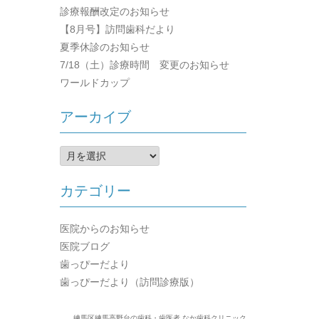
診療報酬改定のお知らせ
【8月号】訪問歯科だより
夏季休診のお知らせ
7/18（土）診療時間 変更のお知らせ
ワールドカップ
アーカイブ
ア
ー
カ
カテゴリー
イ
ブ
医院からのお知らせ
医院ブログ
歯っぴーだより
歯っぴーだより（訪問診療版）
練馬区練馬高野台の歯科・歯医者 なか歯科クリニック