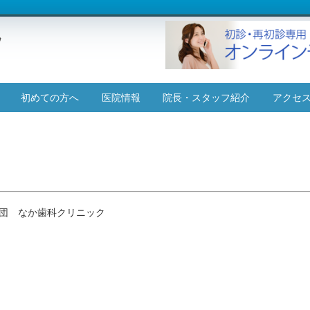
コ
初めての方へ
医院情報
院長・スタッフ紹介
アクセ
ン
テ
施設基準について
ン
ツ
へ
ス
キ
ッ
団 なか歯科クリニック
プ