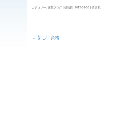
カテゴリー:
医院ブログ
| 投稿日:
2015-03-10
|
投稿者:
←
新しい資格
投
稿
ナ
ビ
ゲ
ー
シ
ョ
ン