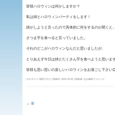
皆様ハロウィンは何かしますか？
私は姉とハロウィンパーティをします！
姉がしようと言ったので具体的に何をするのか聞くと
さつま芋を食べると言っていました。
それのどこがハロウィンなんだと思いましたが、
とりあえず今日は姉とたくさん芋を食べようと思いま
皆様も思い思いの楽しいハロウィンをお過ごし下さい
カテゴリー:
医院ブログ
| 投稿日:
2021-10-31
|
投稿者:
なか歯科クリニック
←
車
投
稿