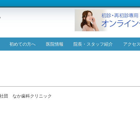
コ
初めての方へ
医院情報
院長・スタッフ紹介
アクセ
ン
テ
施設基準について
ン
ツ
へ
ス
キ
ッ
社団 なか歯科クリニック
プ