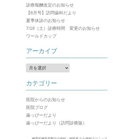
診療報酬改定のお知らせ
【8月号】訪問歯科だより
夏季休診のお知らせ
7/18（土）診療時間 変更のお知らせ
ワールドカップ
アーカイブ
ア
ー
カ
カテゴリー
イ
ブ
医院からのお知らせ
医院ブログ
歯っぴーだより
歯っぴーだより（訪問診療版）
練馬区練馬高野台の歯科・歯医者 なか歯科クリニック