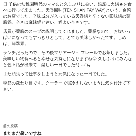
日 子供の幼稚園時代のママ友と久しぶりに会い、銀座に火鍋🔥を食
べに行って来ました。天香回味(TEN SHAN FAY WAY)という、台湾
のお店でした。辛味成分が入っている天香鍋と辛くない回味鍋の薬
膳鍋。辛さは麻辣鍋と違い、程よい辛さです。
店員が薬膳のスープの説明してくれました。薬膳なので、お腹いっ
ぱいになってもすっきりとして、とても美味しかったです。しめ
は、翡翠麺。
ランチだったので、その後マリアージュ フレールでお茶しました。
美味しい物食べると幸せな気持ちになりますね😍 久しぶりにみんな
と色々話が出来て、楽しい一日でした٩( ‘ω’ )و
また頑張って仕事をしようと元気になった一日でした。
季節の変わり目です。クーラーで寝冷えしないように気を付けて下
さい。
投
前の投稿
まだまだ暑いですね