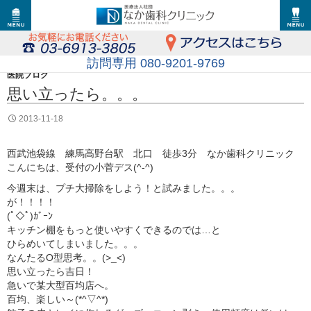
訪問専用 080-9201-9769
医院ブログ
思い立ったら。。。
2013-11-18
西武池袋線 練馬高野台駅 北口 徒歩3分 なか歯科クリニック
こんにちは、受付の小菅デス(^-^)
今週末は、プチ大掃除をしよう！と試みました。。。
が！！！！
(ﾟ◇ﾟ)ｶﾞｰﾝ
キッチン棚をもっと使いやすくできるのでは…と
ひらめいてしまいました。。。
なんたるO型思考。。(>_<)
思い立ったら吉日！
急いで某大型百均店へ。
百均、楽しい～(*^▽^*)