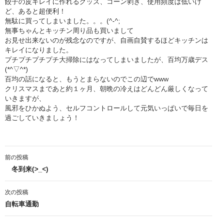
餃子の皮キレイに作れるグッズ、コーン剥き、使用頻度は低いけ
ど、あると超便利！
無駄に買ってしまいました。。。(^-^;
無事ちゃんとキッチン周り品も買いまして
お見せ出来ないのが残念なのですが、自画自賛するほどキッチンは
キレイになりました。
プチプチプチプチ大掃除にはなってしまいましたが、百均万歳デス
(*^▽^*)
百均の話になると、もうとまらないのでこの辺でwww
クリスマスまであと約１ヶ月、朝晩の冷えはどんどん厳しくなって
いきますが、
風邪をひかぬよう、セルフコントロールして元気いっぱいで毎日を
過ごしていきましょう！
投
前の投稿
稿
冬到来(>_<)
ナ
次の投稿
自転車通勤
ビ