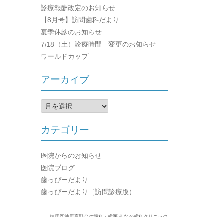
診療報酬改定のお知らせ
【8月号】訪問歯科だより
夏季休診のお知らせ
7/18（土）診療時間 変更のお知らせ
ワールドカップ
アーカイブ
ア
ー
カ
カテゴリー
イ
ブ
医院からのお知らせ
医院ブログ
歯っぴーだより
歯っぴーだより（訪問診療版）
練馬区練馬高野台の歯科・歯医者 なか歯科クリニック