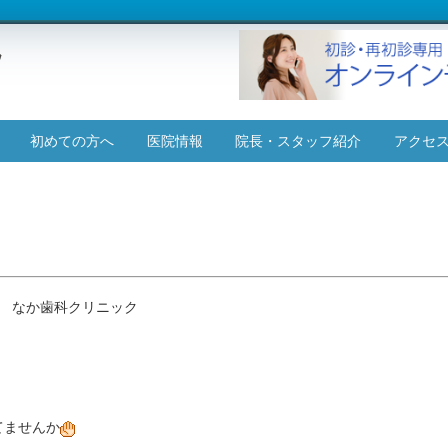
コ
初めての方へ
医院情報
院長・スタッフ紹介
アクセ
ン
テ
施設基準について
ン
ツ
へ
ス
キ
ッ
 なか歯科クリニック
プ
てませんか