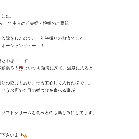
ました。
、そして主人の弟夫婦・娘婿のご両親・
て入院をしたので、一年半振りの熱海でした。
・オーシャンビュー！！！
癒されま～～す。
事頑張ろう
といつも熱海に来て、温泉に入ると
周りの協力もあり、母も安心して入れた様です。
というお店で金目の煮つけを食べる事が、
、ソフトクリームを食べるのも楽しみにしてます。
て下さいませ