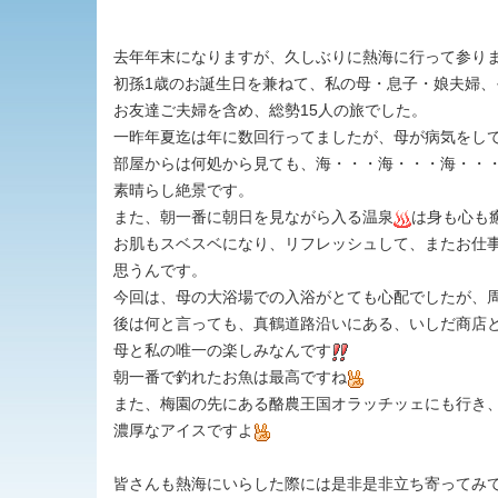
去年年末になりますが、久しぶりに熱海に行って参り
初孫1歳のお誕生日を兼ねて、私の母・息子・娘夫婦
お友達ご夫婦を含め、総勢15人の旅でした。
一昨年夏迄は年に数回行ってましたが、母が病気をし
部屋からは何処から見ても、海・・・海・・・海・・
素晴らし絶景です。
また、朝一番に朝日を見ながら入る温泉
は身も心も
お肌もスベスベになり、リフレッシュして、またお仕
思うんです。
今回は、母の大浴場での入浴がとても心配でしたが、
後は何と言っても、真鶴道路沿いにある、いしだ商店
母と私の唯一の楽しみなんです
朝一番で釣れたお魚は最高ですね
また、梅園の先にある酪農王国オラッチッェにも行き
濃厚なアイスですよ
皆さんも熱海にいらした際には是非是非立ち寄ってみ