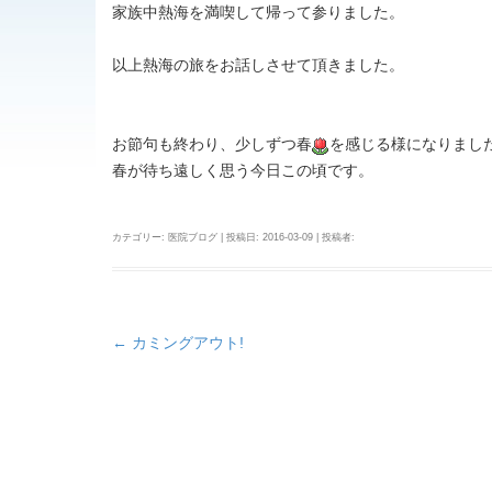
家族中熱海を満喫して帰って参りました。
以上熱海の旅をお話しさせて頂きました。
お節句も終わり、少しずつ春
を感じる様になりまし
春が待ち遠しく思う今日この頃です。
カテゴリー:
医院ブログ
| 投稿日:
2016-03-09
|
投稿者:
←
カミングアウト!
投
稿
ナ
ビ
ゲ