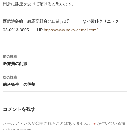
円滑に診療を受けて頂けると思います。
西武池袋線 練馬高野台北口徒歩3分 なか歯科クリニック
03-6913-3805 HP
https://www.naka-dental.com/
投
前の投稿
稿
医療費の削減
ナ
次の投稿
歯科衛生士の役割
ビ
ゲ
ー
コメントを残す
シ
メールアドレスが公開されることはありません。
※
が付いている欄