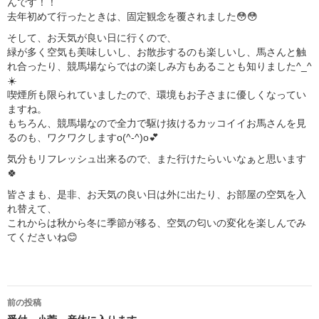
んです！！
去年初めて行ったときは、固定観念を覆されました😳😳
そして、お天気が良い日に行くので、
緑が多く空気も美味しいし、お散歩するのも楽しいし、馬さんと触
れ合ったり、競馬場ならではの楽しみ方もあることも知りました^_^
☀️
喫煙所も限られていましたので、環境もお子さまに優しくなってい
ますね。
もちろん、競馬場なので全力で駆け抜けるカッコイイお馬さんを見
るのも、ワクワクしますo(^-^)o💕
気分もリフレッシュ出来るので、また行けたらいいなぁと思います
🍀
皆さまも、是非、お天気の良い日は外に出たり、お部屋の空気を入
れ替えて、
これからは秋から冬に季節が移る、空気の匂いの変化を楽しんでみ
てくださいね😊
投
前の投稿