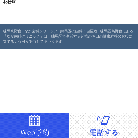
花粉症
ビ
ゲ
ー
練馬高野台 | なか歯科クリニック | 練馬区の歯科・歯医者 | 練馬区高野台にある
「なか歯科クリニック」は、練馬区で生活する皆様のお口の健康維持のお役に
シ
立てるよう日々努力してまいります。
ョ
ン