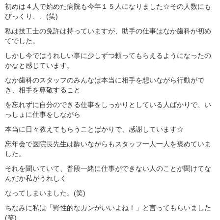
初めは４人で始めた病院も今年１５人になりました☆その人数にも
びっくり、、(笑)
私は技工士の免許は持っていますが、助手の仕事はなか歯科が初め
てでした。
しかし今ではうれしい事に少しずつ頼ってもらえるようになったの
かなと感じています。
なか歯科のスタッフのみんなは本当に相手を想いながら行動がで
き、相手を尊敬すること
を忘れずに自分のできる仕事をしっかりとしている人ばかりで、い
っしょに仕事をしながら
本当に日々教えてもらうことばかりで、感謝しています☆
忘年会で医院長先生は酔いながらもスタッフ一人一人を褒めていま
した。
それを聞いていて、普段一緒に仕事ができない人のことが聞けてな
んだか私がうれしく
なってしまいました。(笑)
ちなみに私は「野性的なカンがいいよね！」と言ってもらいました
(笑)